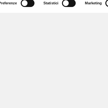
Preferenze
Statistici
Marketing
 ricevere notizie,
e speciali.