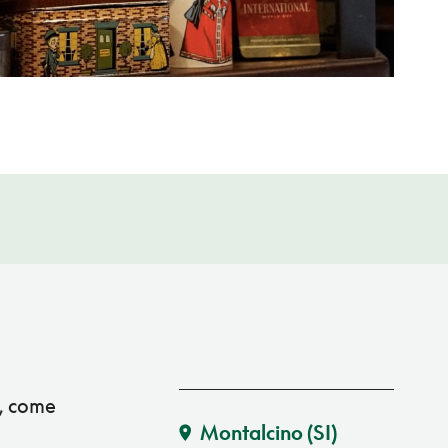
a, come
Montalcino
(SI)