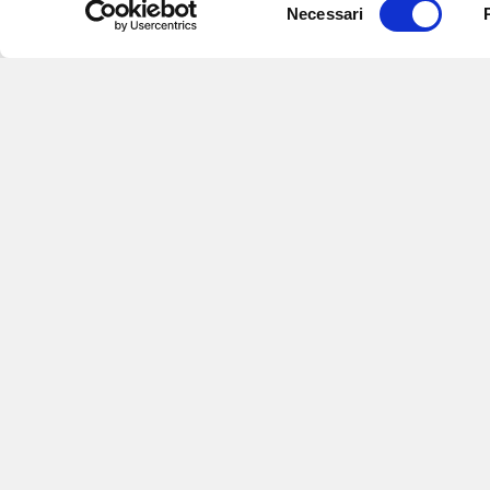
Selezione
Necessari
del
consenso
Iscriviti alle nostre newsletter
per
eventi e aggiornamenti su offert