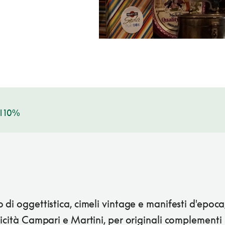
l 10%
di oggettistica, cimeli vintage e manifesti d'epoc
icità Campari e Martini, per originali complementi