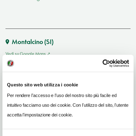
Montalcino
(SI)
Vedi su Google Maps
SITO WEB
www.villacasanuova.com
Questo sito web utilizza i cookie
INDIRIZZO EMAIL
Per rendere l’accesso e l’uso del nostro sito più facile ed
service@villacasanuova.com
intuitivo facciamo uso dei cookie. Con l'utilizzo del sito, l'utente
TELEFONO
accetta l'impostazione dei cookie.
0577835670
NUMERO APPARTAMENTI