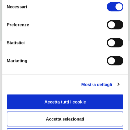
Selezione
Necessari
per: 7/14 persone
del
consenso
Preferenze
Statistici
Marketing
Mostra dettagli
Accetta tutti i cookie
Accetta selezionati