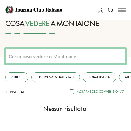
HOME
DESTINAZIONI
MONTAIONE
VEDERE
ACCEDI
COSA
VEDERE
A MONTAIONE
Cerca
CHIESE
EDIFICI MONUMENTALI
URBANISTICA
MU
0 RISULTATI
MOSTRA SOLO CONVENZIONATI
Nessun risultato.