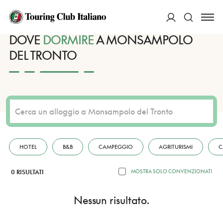
HOME
DESTINAZIONI
MONSAMPOLO DEL TRONTO
DORMIRE
ACCEDI
DOVE
DORMIRE
A MONSAMPOLO
DEL TRONTO
Cerca
HOTEL
B&B
CAMPEGGIO
AGRITURISMI
C
0 RISULTATI
MOSTRA SOLO CONVENZIONATI
Nessun risultato.