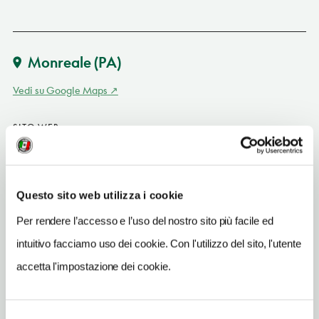
Monreale
(PA)
Vedi su Google Maps
SITO WEB
www.sirignanowineresort.it
INDIRIZZO EMAIL
info@sirignanowineresort.it
Questo sito web utilizza i cookie
TELEFONO
Per rendere l’accesso e l’uso del nostro sito più facile ed
09241836038-3479782640
intuitivo facciamo uso dei cookie. Con l'utilizzo del sito, l'utente
accetta l'impostazione dei cookie.
NUMERO CAMERE
10
ORARI DI APERTURA
Selezione