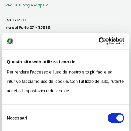
Vedi su Google Maps
INDIRIZZO
via del Porto 27 - 25080
Moniga del Garda (BS)
Lombardia IT
SITO WEB
www.campingporto.it
Questo sito web utilizza i cookie
Per rendere l’accesso e l’uso del nostro sito più facile ed
INDIRIZZO EMAIL
info@campingporto.it
intuitivo facciamo uso dei cookie. Con l'utilizzo del sito, l'utente
accetta l'impostazione dei cookie.
TELEFONO
0365502324
Selezione
Necessari
del
consenso