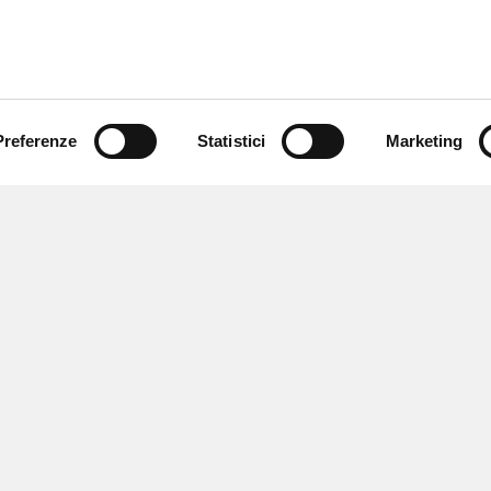
Preferenze
Statistici
Marketing
 ricevere notizie,
e speciali.