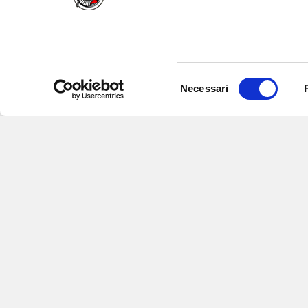
Selezione
Necessari
del
consenso
Iscriviti alle nostre newsletter
per
eventi e aggiornamenti su offert