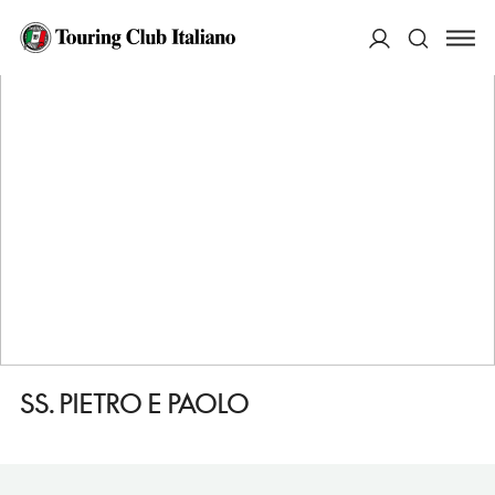
HOME
DESTINAZIONI
MONDOVI
VEDERE
SS. PIETRO E PAOLO
ACCEDI
Cerca
SS. PIETRO E PAOLO