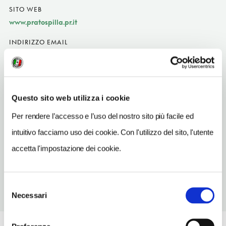
SITO WEB
www.pratospilla.pr.it
INDIRIZZO EMAIL
info@pratospilla.pr.it
TELEFONO
0521890194
Questo sito web utilizza i cookie
NUMERO CAMERE
Per rendere l’accesso e l’uso del nostro sito più facile ed
20
intuitivo facciamo uso dei cookie. Con l'utilizzo del sito, l'utente
ORARI DI APERTURA
accetta l'impostazione dei cookie.
Chiusura: periodo variabile
Selezione
Necessari
del
consenso