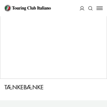
HOME
DESTINAZIONI
MON
FARE
TÆNKEBÆNKE
ACCEDI
Cerca
TÆNKEBÆNKE