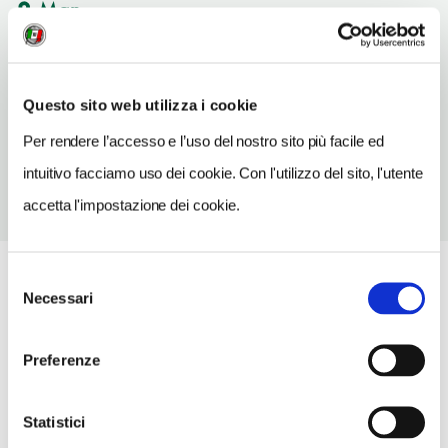
Møn
Vedi su Google Maps
SITO WEB
Questo sito web utilizza i cookie
www.sites.google.com/view/taenkebaenke
Per rendere l’accesso e l’uso del nostro sito più facile ed
intuitivo facciamo uso dei cookie. Con l'utilizzo del sito, l'utente
accetta l'impostazione dei cookie.
Selezione
Necessari
del
consenso
Preferenze
Statistici