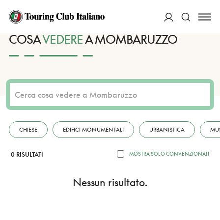
HOME
DESTINAZIONI
MOMBARUZZO
VEDERE
ACCEDI
COSA
VEDERE
A MOMBARUZZO
Cerca
CHIESE
EDIFICI MONUMENTALI
URBANISTICA
MU
0 RISULTATI
MOSTRA SOLO CONVENZIONATI
Nessun risultato.