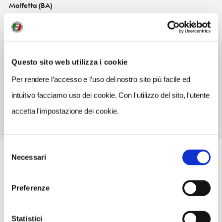
Molfetta (BA)
Puglia
INDIRIZZO EMAIL
caputoviaggi@tiscalinet.it
Questo sito web utilizza i cookie
TELEFONO
Per rendere l’accesso e l’uso del nostro sito più facile ed
0803975789
intuitivo facciamo uso dei cookie. Con l'utilizzo del sito, l'utente
accetta l'impostazione dei cookie.
Selezione
Necessari
del
consenso
Preferenze
Statistici