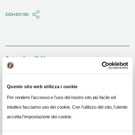
CONDIVIDI
Modica
(RG)
Vedi su Google Maps
Questo sito web utilizza i cookie
INDIRIZZO
via Mercè - 97015
Per rendere l’accesso e l’uso del nostro sito più facile ed
Modica (RG)
intuitivo facciamo uso dei cookie. Con l'utilizzo del sito, l'utente
Sicilia IT
accetta l'impostazione dei cookie.
TELEFONO
3317403045