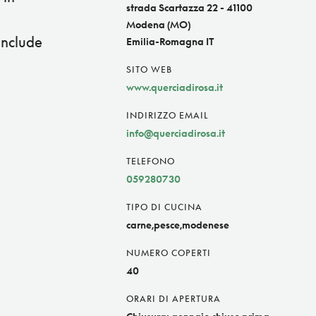
strada Scartazza 22 - 41100
Modena (MO)
onclude
Emilia-Romagna IT
SITO WEB
www.querciadirosa.it
INDIRIZZO EMAIL
info@querciadirosa.it
TELEFONO
059280730
TIPO DI CUCINA
carne,pesce,modenese
NUMERO COPERTI
40
ORARI DI APERTURA