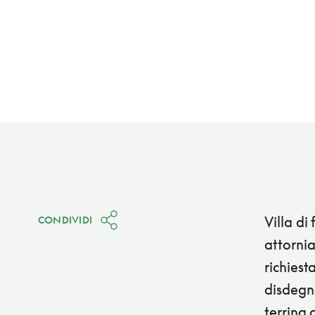
Villa di
CONDIVIDI
attornia
richiest
disdegna
terrina 