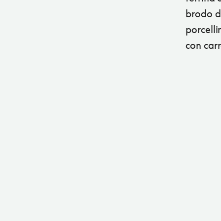
brodo di
porcelli
con carr