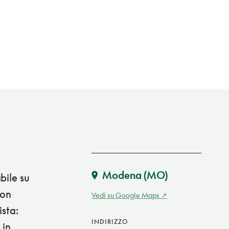
Modena
(MO)
bile su
non
Vedi su Google Maps
ista:
INDIRIZZO
 in