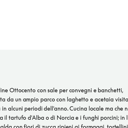
 fine Ottocento con sale per convegni e banchetti,
ta da un ampio parco con laghetto e acetaia visita
a in alcuni periodi dell'anno. Cucina locale ma che 
 il tartufo d'Alba o di Norcia e i funghi porcini; in l
calda con fiori di zucca ripieni ai formaggi, tortellini