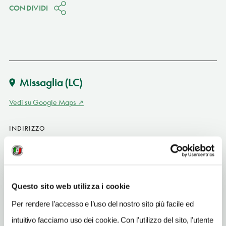
CONDIVIDI
Missaglia
(LC)
Vedi su Google Maps
INDIRIZZO
via T. Moneta 11 - 23873
Missaglia (LC)
Lombardia IT
SITO WEB
Questo sito web utilizza i cookie
www.cascinacaparra.com
Per rendere l’accesso e l’uso del nostro sito più facile ed
INDIRIZZO EMAIL
intuitivo facciamo uso dei cookie. Con l'utilizzo del sito, l'utente