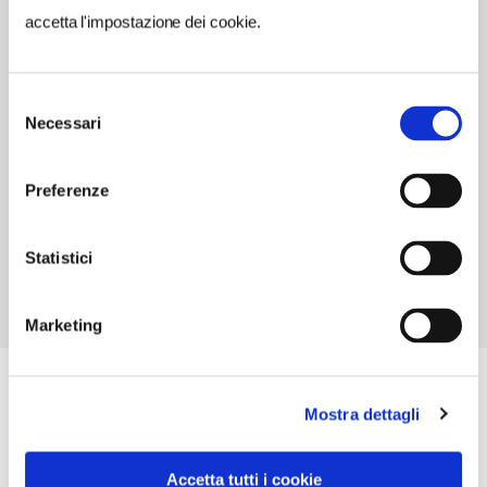
info@cascinacaparra.com
accetta l'impostazione dei cookie.
TELEFONO
3357783879
Selezione
Necessari
NUMERO CAMERE
del
4
consenso
Preferenze
ORARI DI APERTURA
Chiusura: ferie variabili
Statistici
Marketing
Mostra dettagli
Accetta tutti i cookie