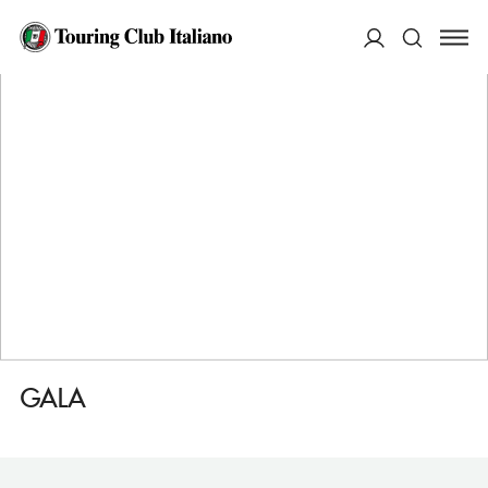
HOME
DESTINAZIONI
MISANO ADRIATICO
DORMIRE
GALA
ACCEDI
Cerca
GALA