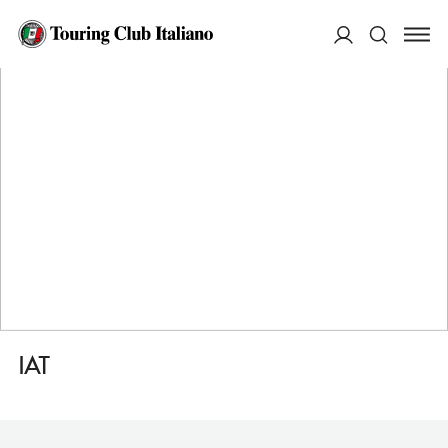
HOME
DESTINAZIONI
MILLESIMO
SERVIZI
IAT
ACCEDI
Cerca
IAT