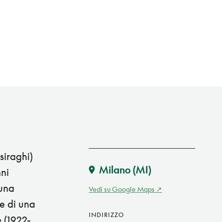
siraghi)
Milano
(MI)
nni
 una
Vedi su Google Maps
 e di una
INDIRIZZO
e (1922-