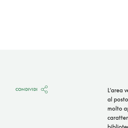
L’area v
CONDIVIDI
al posto
molto a
caratter
bibliote