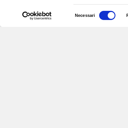
Selezione
Necessari
del
consenso
Iscriviti alle nostre newsletter
per
eventi e aggiornamenti su offert