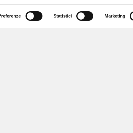
Preferenze
Statistici
Marketing
 ricevere notizie,
e speciali.