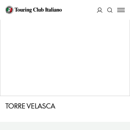
HOME
DESTINAZIONI
MILANO
VEDERE
TORRE VELASCA
ACCEDI
Cerca
TORRE VELASCA