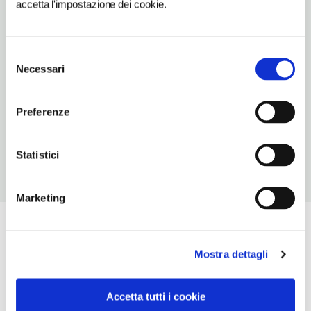
accetta l'impostazione dei cookie.
Milano (MI)
Lombardia IT
Selezione
METRO
Necessari
del
Missori (3)
consenso
CONDIZIONI DI VISITA
Preferenze
visibile solo esternamente
Statistici
Marketing
Mostra dettagli
Accetta tutti i cookie