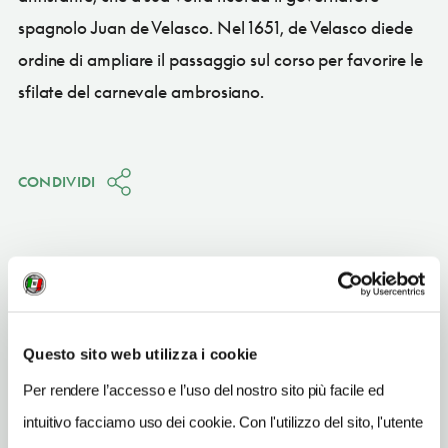
spagnolo Juan de Velasco. Nel 1651, de Velasco diede
ordine di ampliare il passaggio sul corso per favorire le
sfilate del carnevale ambrosiano.
CONDIVIDI
Milano
(MI)
Questo sito web utilizza i cookie
Vedi su Google Maps
Per rendere l’accesso e l’uso del nostro sito più facile ed
INDIRIZZO
intuitivo facciamo uso dei cookie. Con l'utilizzo del sito, l'utente
piazza Velasca - 20100