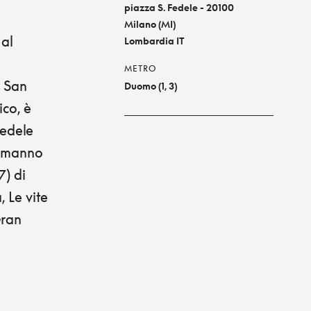
piazza S. Fedele - 20100
Milano (MI)
 al
Lombardia IT
METRO
o San
Duomo (1, 3)
ico, è
Fedele
Ermanno
7) di
, Le vite
Gran