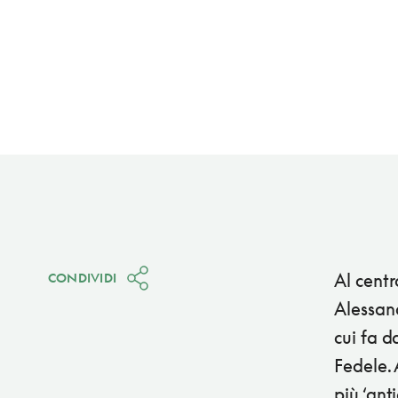
Al centr
CONDIVIDI
Alessan
cui fa d
Fedele. 
più ‘ant