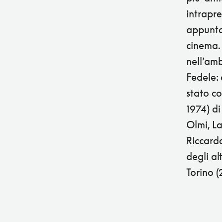
intrapre
appuntam
cinema. 
nell’amb
Fedele: 
stato co
1974) di
Olmi, La
Riccardo
degli a
Torino (