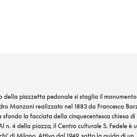
o della piazzetta pedonale si staglia il monument
dro Manzoni realizzato nel 1883 da Francesco Bar
a sfondo la facciata della cinquecentesca chiesa di 
Al n. 4 della piazza, il Centro culturale S. Fedele è 
ichi’ di Milano. Attivo dal 1949, sotto la guida di un