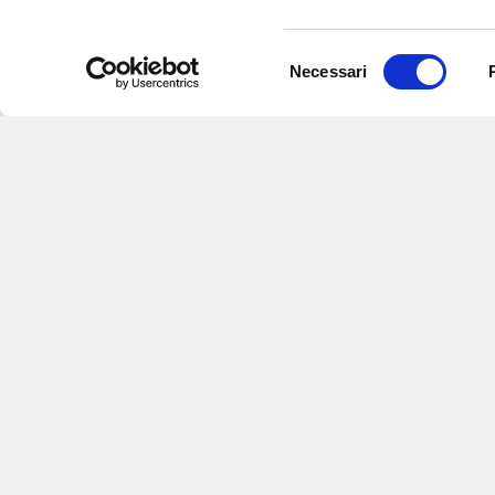
Selezione
Necessari
del
consenso
Iscriviti alle nostre newsletter
per
eventi e aggiornamenti su offert