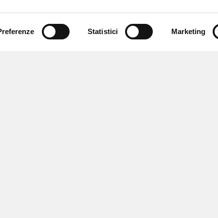
Preferenze
Statistici
Marketing
 ricevere notizie,
e speciali.