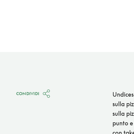
Undicesi
CONDIVIDI
sulla pi
sulla p
punto e 
con take