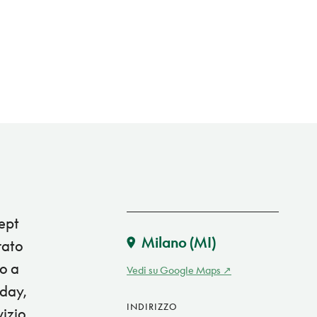
cept
Milano
(MI)
rato
o a
Vedi su Google Maps
-day,
INDIRIZZO
vizio