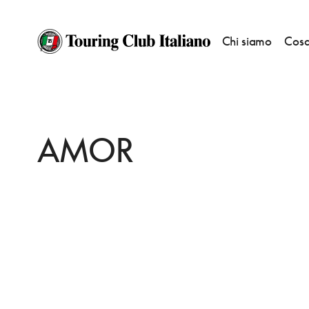
Chi siamo
Cosa
HOME
DESTINAZIONI
MILANO
MANGIARE
AMOR
AMOR