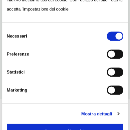
TIPO DI CUCINA
accetta l'impostazione dei cookie.
classica,carne,pesce
NUMERO COPERTI
130
Selezione
Necessari
del
METRO
consenso
Centrale FS (2, 3)
Preferenze
ORARI DI APERTURA
Chiusura: sempre aperto
Statistici
Marketing
Mostra dettagli