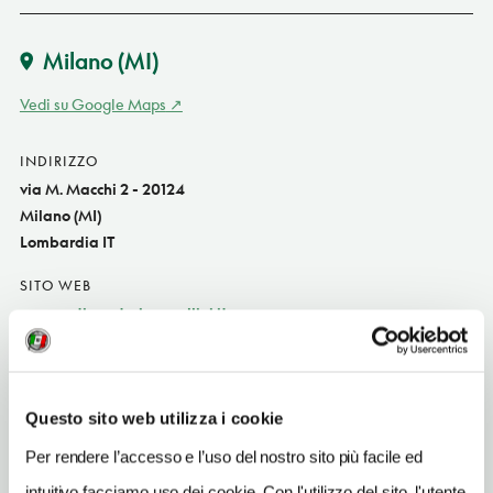
Milano
(MI)
Vedi su Google Maps
INDIRIZZO
via M. Macchi 2 - 20124
Milano (MI)
Lombardia IT
SITO WEB
www.anticaosteriacavallini.it
INDIRIZZO EMAIL
joseph@anticaosteriacavallini.it
Questo sito web utilizza i cookie
TELEFONO
026693771
Per rendere l’accesso e l’uso del nostro sito più facile ed
intuitivo facciamo uso dei cookie. Con l'utilizzo del sito, l'utente