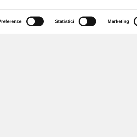
Preferenze
Statistici
Marketing
 ricevere notizie,
e speciali.