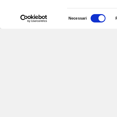
Selezione
Necessari
del
consenso
Iscriviti alle nostre newsletter
per
eventi e aggiornamenti su offert