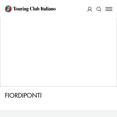
HOME
DESTINAZIONI
MILANO
FARE
FIORDIPONTI
ACCEDI
Cerca
FIORDIPONTI