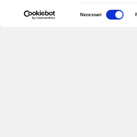
Selezione
Necessari
del
consenso
Iscriviti alle nostre newsletter
per
eventi e aggiornamenti su offert