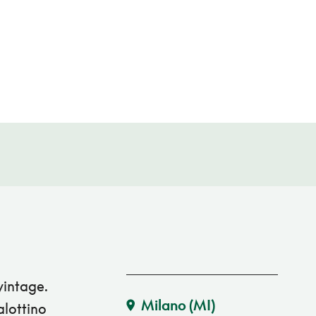
vintage.
Milano
(MI)
alottino