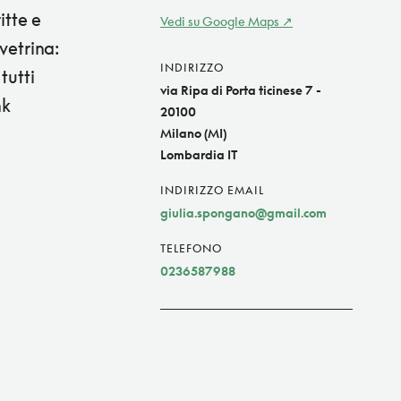
itte e
Vedi su Google Maps
vetrina:
INDIRIZZO
tutti
via Ripa di Porta ticinese 7 -
nk
20100
Milano (MI)
Lombardia IT
INDIRIZZO EMAIL
giulia.spongano@gmail.com
TELEFONO
0236587988