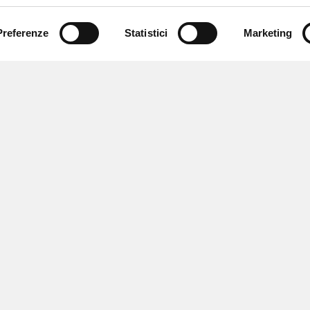
Preferenze
Statistici
Marketing
 ricevere notizie,
e speciali.