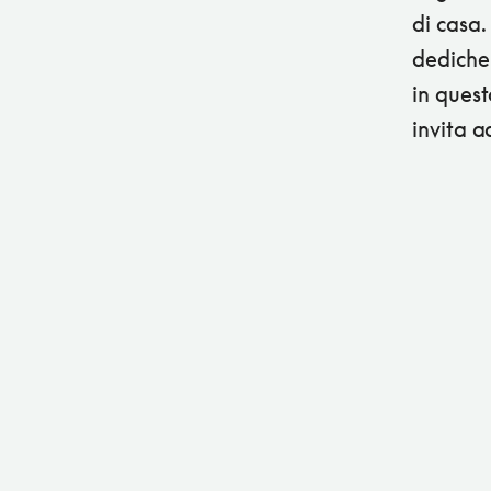
di casa.
dediche 
in quest
invita a