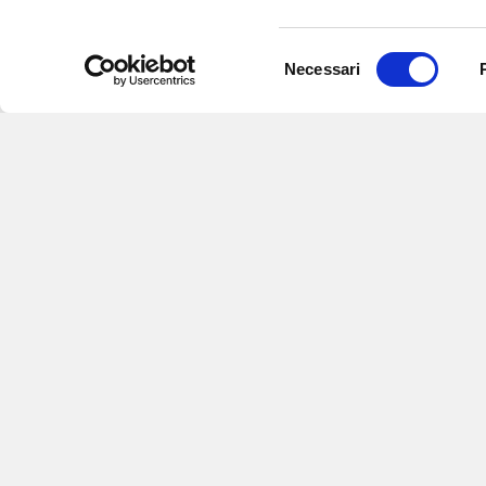
Selezione
Necessari
del
consenso
Iscriviti alle nostre newsletter
per
eventi e aggiornamenti su offert