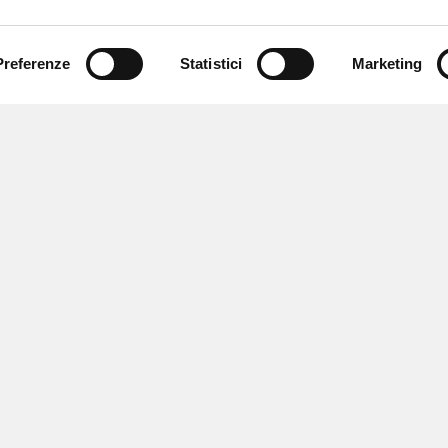
Preferenze
Statistici
Marketing
 ricevere notizie,
e speciali.