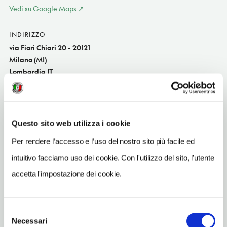
Vedi su Google Maps
INDIRIZZO
via Fiori Chiari 20 - 20121
Milano (MI)
Lombardia IT
SITO WEB
www.ilsegnodeltempo.com
Questo sito web utilizza i cookie
INDIRIZZO EMAIL
info@ilsegnodeltempo.com
Per rendere l’accesso e l’uso del nostro sito più facile ed
intuitivo facciamo uso dei cookie. Con l'utilizzo del sito, l'utente
TELEFONO
0272093661
accetta l'impostazione dei cookie.
METRO
Lanza (2)
Selezione
Necessari
del