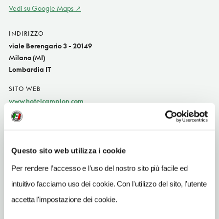
Vedi su Google Maps
INDIRIZZO
viale Berengario 3 - 20149
Milano (MI)
Lombardia IT
SITO WEB
www.hotelcampion.com
INDIRIZZO EMAIL
hc@hotelcampion.com
Questo sito web utilizza i cookie
TELEFONO
02462363
Per rendere l’accesso e l’uso del nostro sito più facile ed
intuitivo facciamo uso dei cookie. Con l'utilizzo del sito, l'utente
NUMERO CAMERE
27
accetta l'impostazione dei cookie.
METRO