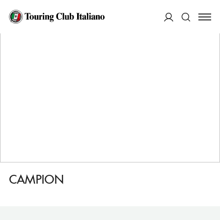
HOME
DESTINAZIONI
MILANO
DORMIRE
CAMPION
ACCEDI
Cerca
CAMPION