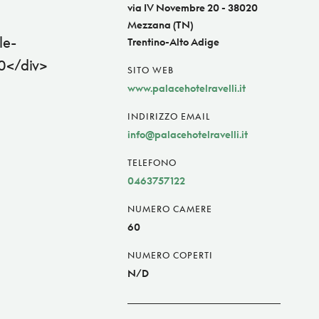
via IV Novembre 20 - 38020
Mezzana (TN)
le-
Trentino-Alto Adige
0</div>
SITO WEB
www.palacehotelravelli.it
INDIRIZZO EMAIL
info@palacehotelravelli.it
TELEFONO
0463757122
NUMERO CAMERE
60
NUMERO COPERTI
N/D