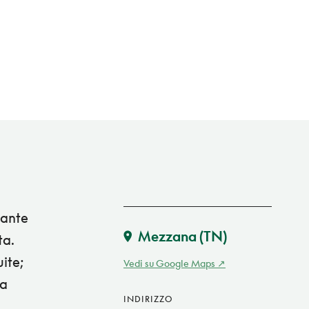
gante
Mezzana
(TN)
ta.
uite;
Vedi su Google Maps
na
INDIRIZZO