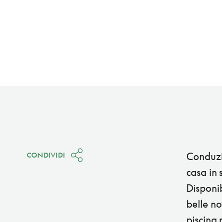
Conduzi
CONDIVIDI
casa in 
Disponib
belle n
piscina 