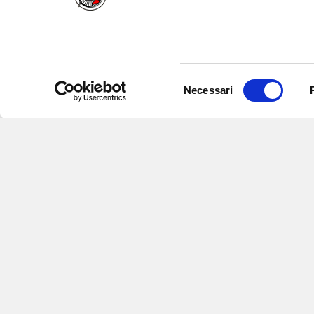
Selezione
Necessari
del
consenso
Iscriviti alle nostre newsletter
per
eventi e aggiornamenti su offert