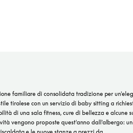
one familiare di consolidata tradizione per un'ele
stile tirolese con un servizio di baby sitting a richies
ilità di una sala fitness, cure di bellezza e alcune s
ovità vengono proposte quest'anno dall'albergo: u
riscaldata e le nuove stanze a prezzi da