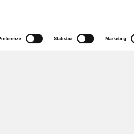
Preferenze
Statistici
Marketing
 ricevere notizie,
e speciali.