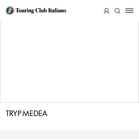
HOME
DESTINAZIONI
MERIDA
DORMIRE
TRYP MEDEA
ACCEDI
Cerca
TRYP MEDEA