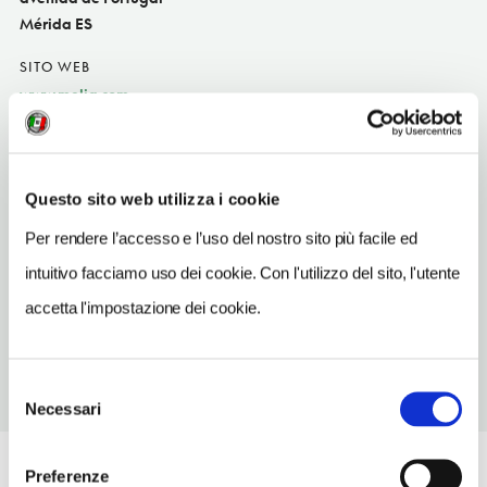
Mérida ES
SITO WEB
www.melia.com
INDIRIZZO EMAIL
tryp.medea@melia.com
Questo sito web utilizza i cookie
TELEFONO
924372400
Per rendere l’accesso e l’uso del nostro sito più facile ed
intuitivo facciamo uso dei cookie. Con l'utilizzo del sito, l'utente
NUMERO CAMERE
126
accetta l'impostazione dei cookie.
Selezione
Necessari
del
consenso
Preferenze