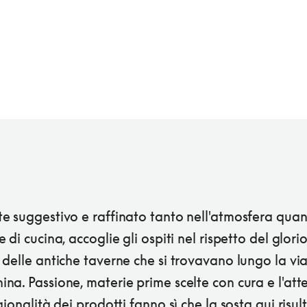
e suggestivo e raffinato tanto nell'atmosfera quan
 di cucina, accoglie gli ospiti nel rispetto del glori
delle antiche taverne che si trovavano lungo la vi
a. Passione, materie prime scelte con cura e l'att
gionalità dei prodotti fanno sì che la sosta qui risult