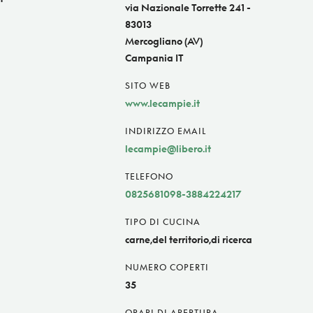
via Nazionale Torrette 241 -
83013
Mercogliano (AV)
Campania IT
SITO WEB
www.lecampie.it
INDIRIZZO EMAIL
lecampie@libero.it
TELEFONO
0825681098-3884224217
TIPO DI CUCINA
carne,del territorio,di ricerca
NUMERO COPERTI
35
ORARI DI APERTURA