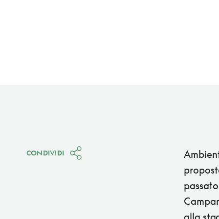
Ambient
CONDIVIDI
proposte
passato 
Campanin
alla sta