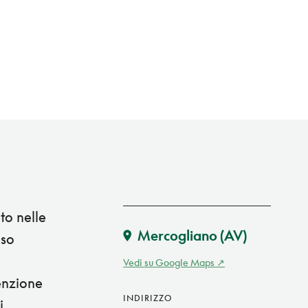
to nelle
Mercogliano
(AV)
oso
a
Vedi su Google Maps
enzione
INDIRIZZO
i