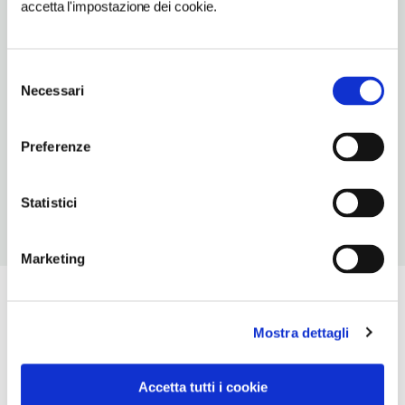
accetta l'impostazione dei cookie.
TELEFONO
0399285799-3335436682
Selezione
TIPO DI CUCINA
Necessari
del
classica
consenso
NUMERO COPERTI
Preferenze
250
Statistici
Marketing
Mostra dettagli
Accetta tutti i cookie