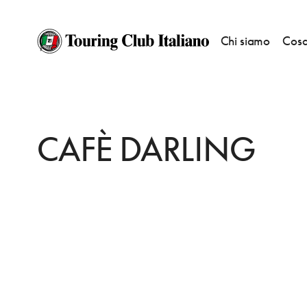
Chi siamo
Cosa
HOME
DESTINAZIONI
MERANO/MERAN
FARE
CAFÈ DARLING
CAFÈ DARLING