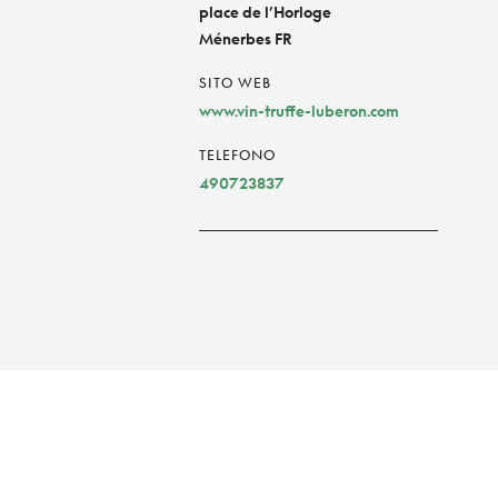
place de l’Horloge
Ménerbes FR
SITO WEB
www.vin-truffe-luberon.com
TELEFONO
490723837