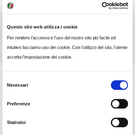
Vedi su Google Maps
SITO WEB
Questo sito web utilizza i cookie
www.bulgariatravel.org
Per rendere l’accesso e l’uso del nostro sito più facile ed
intuitivo facciamo uso dei cookie. Con l'utilizzo del sito, l'utente
accetta l'impostazione dei cookie.
Selezione
Necessari
del
consenso
Preferenze
Statistici