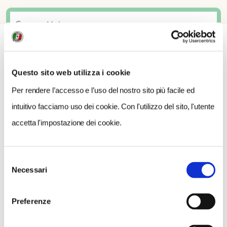
Questo sito web utilizza i cookie
COSA FARE
DOVE DORMIRE
DOVE MANGIARE
Per rendere l’accesso e l’uso del nostro sito più facile ed
0 RISULTATI
MOSTRA SOLO CONVENZIONATI
intuitivo facciamo uso dei cookie. Con l'utilizzo del sito, l'utente
accetta l'impostazione dei cookie.
Nessun risultato.
Selezione
Necessari
del
consenso
Preferenze