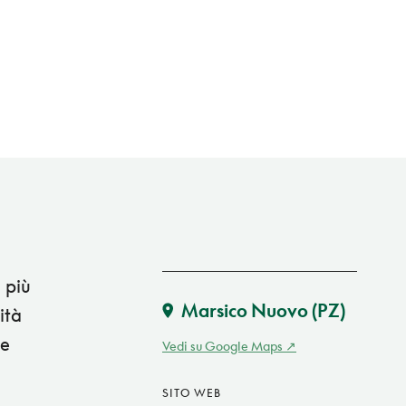
 più
Marsico Nuovo
(PZ)
ità
ce
Vedi su Google Maps
SITO WEB