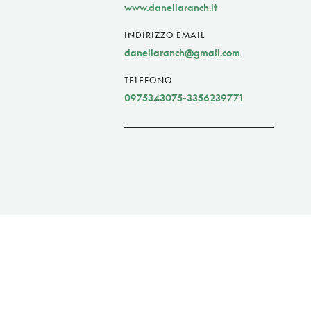
www.danellaranch.it
INDIRIZZO EMAIL
danellaranch@gmail.com
TELEFONO
0975343075-3356239771