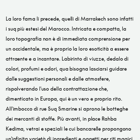
La loro fama li precede, quelli di Marrakech sono infatti
i suq più estesi del Marocco. Intricata e compatta, la
loro topografia non è di immediata comprensione per
un occidentale, ma è proprio la loro esoticità a essere
attraente e a incantare. Labirinto di viuzze, dedalo di
colori, profumi e odori, qua bisogna lasciarsi guidare
dalle suggestioni personali e dalle atmosfere,
rispolverando l'uso della contrattazione che,
dimenticato in Europa, qui è un vero e proprio rito.
All'imbocco di rue Suq Smarine si aprono le botteghe
dei mercanti di stoffe. Più avanti, in place Rahba
Kedima, vetrai e speziali le cui bancarelle propongono
un'infinita varietà di ingredienti e oggetti per riti magici,