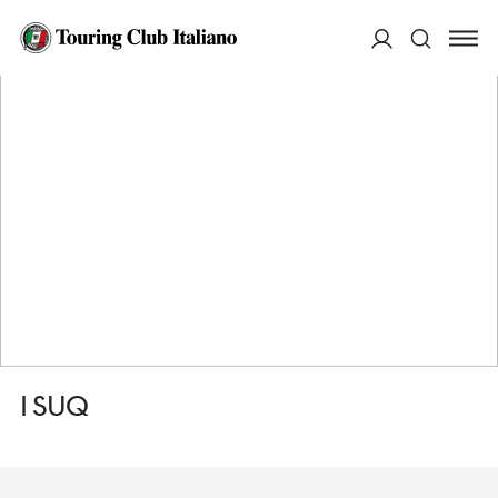
HOME
DESTINAZIONI
MARRAKECH
VEDERE
I SUQ
ACCEDI
Cerca
I SUQ