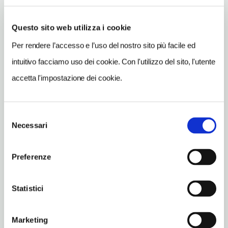
uno spettacolo variopinto e sempre nuovo.
Questo sito web utilizza i cookie
Per rendere l’accesso e l’uso del nostro sito più facile ed
CONDIVIDI
intuitivo facciamo uso dei cookie. Con l'utilizzo del sito, l'utente
accetta l'impostazione dei cookie.
Selezione
Necessari
del
Marrakech
consenso
Vedi su Google Maps
Preferenze
INDIRIZZO
Statistici
Rahba Kedima
Marrakech MA
Marketing
SITO WEB