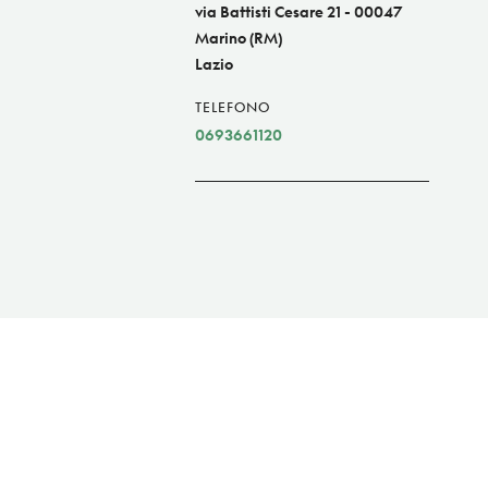
via Battisti Cesare 21 - 00047
Marino (RM)
Lazio
TELEFONO
0693661120