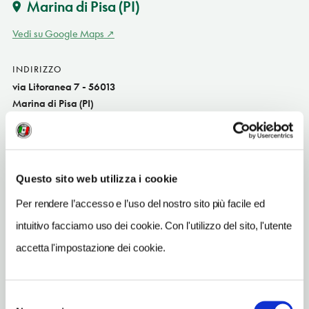
Marina di Pisa
(PI)
Vedi su Google Maps
INDIRIZZO
via Litoranea 7 - 56013
Marina di Pisa (PI)
Toscana IT
SITO WEB
www.campeggiointernazionale.com
Questo sito web utilizza i cookie
INDIRIZZO EMAIL
Per rendere l’accesso e l’uso del nostro sito più facile ed
campinternazionale@alice.it
intuitivo facciamo uso dei cookie. Con l'utilizzo del sito, l'utente
TELEFONO
accetta l'impostazione dei cookie.
05035211
ORARI DI APERTURA
Selezione
Chiusura: ottobre-aprile