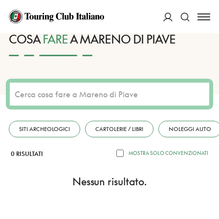
HOME
DESTINAZIONI
MARENO DI PIAVE
FARE
ACCEDI
COSA
FARE
A MARENO DI PIAVE
Cerca
SITI ARCHEOLOGICI
CARTOLERIE / LIBRI
NOLEGGI AUTO
0 RISULTATI
MOSTRA SOLO CONVENZIONATI
Nessun risultato.