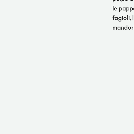
le pappa
fagioli,
mandorle