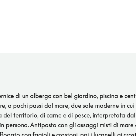
rnice di un albergo con bel giardino, piscina e cen
e, a pochi passi dal mare, due sale moderne in cui 
a del territorio, di carne e di pesce, interpretata dal
 in persona. Antipasto con gli assaggi misti di mare o
fogato con fagioli e crostoni, poi i lucanelli ai cros