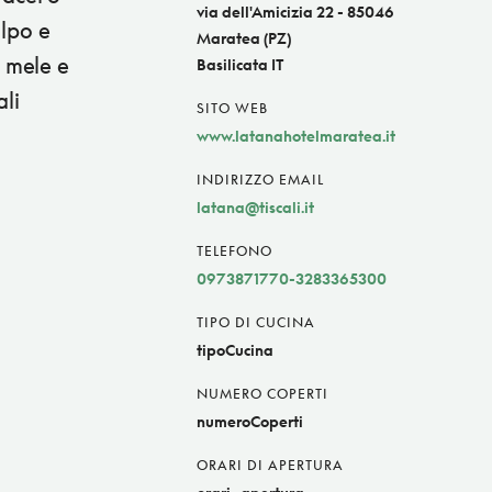
via dell'Amicizia 22 - 85046
olpo e
Maratea (PZ)
o mele e
Basilicata IT
ali
SITO WEB
www.latanahotelmaratea.it
INDIRIZZO EMAIL
latana@tiscali.it
TELEFONO
0973871770-3283365300
TIPO DI CUCINA
tipoCucina
NUMERO COPERTI
numeroCoperti
ORARI DI APERTURA