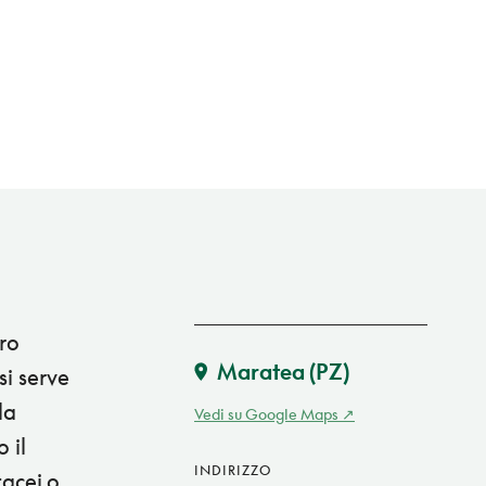
tro
Maratea
(PZ)
si serve
la
Vedi su Google Maps
 il
INDIRIZZO
tacei o