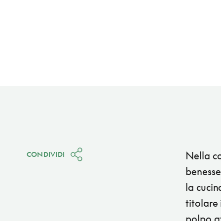
Nella co
CONDIVIDI
benesser
la cucin
titolare
polpo af