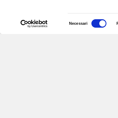
Selezione
Necessari
del
consenso
Iscriviti alle nostre newsletter
per
eventi e aggiornamenti su offert