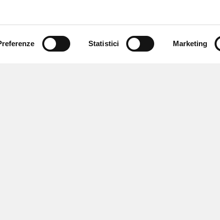
Preferenze
Statistici
Marketing
 ricevere notizie,
e speciali.