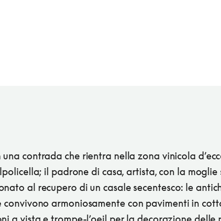
 una contrada che rientra nella zona vinicola d’ec
lpolicella; il padrone di casa, artista, con la moglie 
nato al recupero di un casale secentesco: le antic
re convivono armoniosamente con pavimenti in cotto
ni a vista e trompe-l’oeil per la decorazione delle 