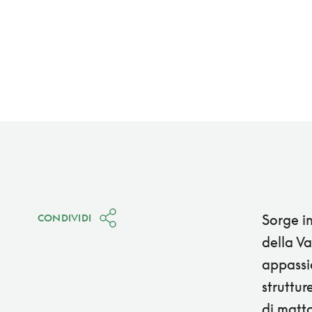
Sorge in
CONDIVIDI
della Va
appassio
struttu
di matto