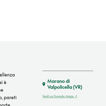
cellenza
Marano di
si è
Valpolicella
(VR)
he
Vedi su Google Maps
, pareti
porte