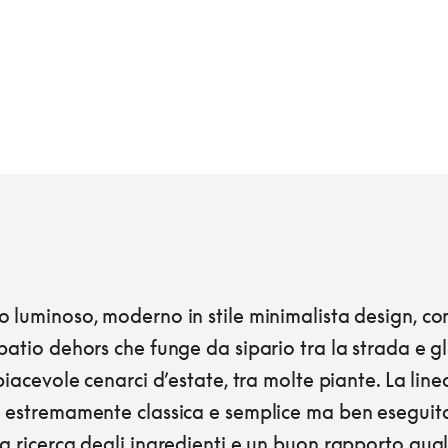
 luminoso, moderno in stile minimalista design, co
patio dehors che funge da sipario tra la strada e gl
 piacevole cenarci d’estate, tra molte piante. La line
è estremamente classica e semplice ma ben eseguit
a ricerca degli ingredienti e un buon rapporto qual