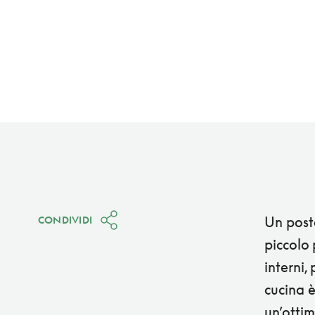
Un posto
CONDIVIDI
piccolo 
interni,
cucina 
un’ottim