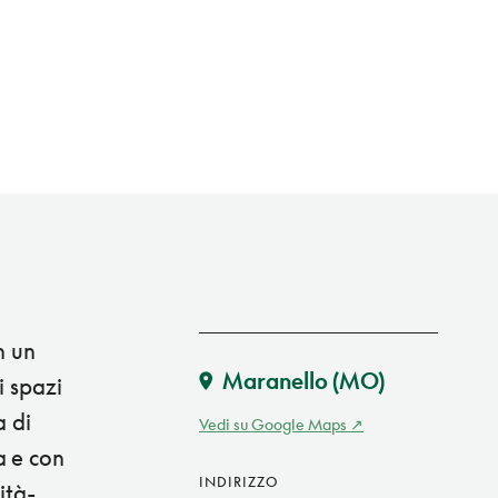
n un
Maranello
(MO)
i spazi
a di
Vedi su Google Maps
a e con
INDIRIZZO
ità-