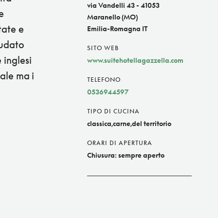
via Vandelli 43 - 41053
e
Maranello (MO)
tate e
Emilia-Romagna IT
audato
SITO WEB
 inglesi
www.suitehotellagazzella.com
iale ma i
TELEFONO
0536944597
TIPO DI CUCINA
classica,carne,del territorio
ORARI DI APERTURA
Chiusura: sempre aperto