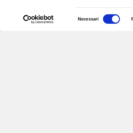
Selezione
Necessari
del
consenso
Iscriviti alle nostre newsletter
per
eventi e aggiornamenti su offert