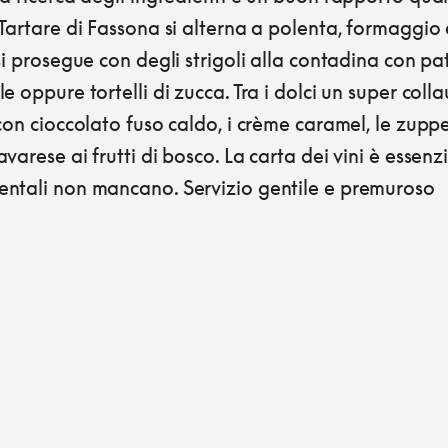
Tartare di Fassona si alterna a polenta, formaggio 
si prosegue con degli strigoli alla contadina con pa
e oppure tortelli di zucca. Tra i dolci un super coll
con cioccolato fuso caldo, i crème caramel, le zuppe
varese ai frutti di bosco. La carta dei vini è essenz
ntali non mancano. Servizio gentile e premuroso