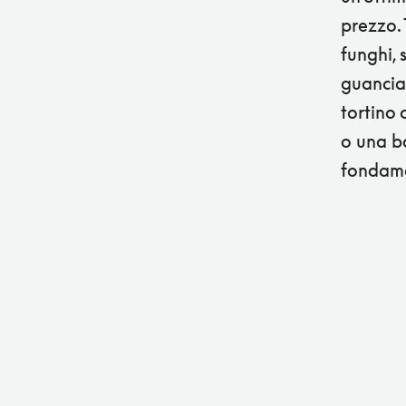
prezzo. 
funghi, 
guancial
tortino 
o una ba
fondame