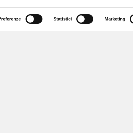
Preferenze
Statistici
Marketing
 ricevere notizie,
e speciali.