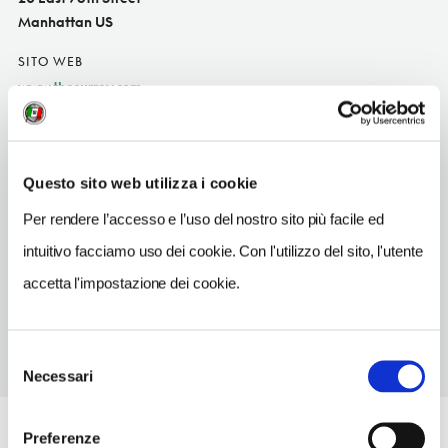
Manhattan US
SITO WEB
www.thesurrey.com
TELEFONO
2122883700
Questo sito web utilizza i cookie
NUMERO CAMERE
117
Per rendere l’accesso e l’uso del nostro sito più facile ed
intuitivo facciamo uso dei cookie. Con l'utilizzo del sito, l'utente
METRO
77 St
accetta l'impostazione dei cookie.
Selezione
Necessari
del
consenso
Preferenze