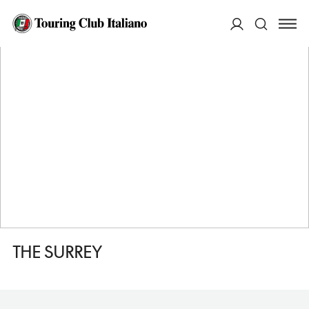
HOME
DESTINAZIONI
MANHATTAN
DORMIRE
THE SURREY
ACCEDI
Cerca
THE SURREY