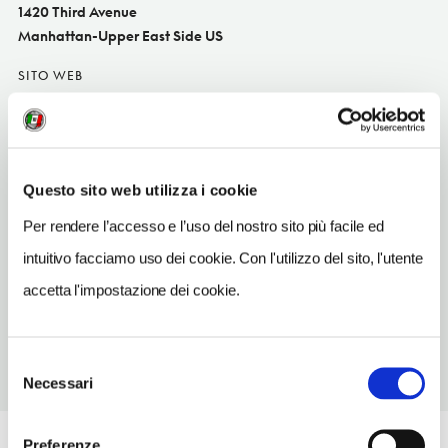
1420 Third Avenue
Manhattan-Upper East Side US
SITO WEB
pigheavennyc.com
TELEFONO
2127444333
Questo sito web utilizza i cookie
TIPO DI CUCINA
Per rendere l’accesso e l’uso del nostro sito più facile ed
cines
intuitivo facciamo uso dei cookie. Con l'utilizzo del sito, l'utente
METRO
accetta l'impostazione dei cookie.
77 St (4, 6)
Selezione
Necessari
del
consenso
Preferenze