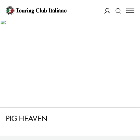
HOME
DESTINAZIONI
MANHATTAN UPPER EAST SIDE
MANGIARE
PIG HEAVEN
ACCEDI
Cerca
PIG HEAVEN