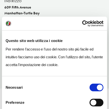
INDIRIZZO
609 Fifth Avenue
Manhattan-Turtle Bay
SITO WEB
www.americangirl.com
TELEFONO
Questo sito web utilizza i cookie
8772475223
Per rendere l’accesso e l’uso del nostro sito più facile ed
METRO
intuitivo facciamo uso dei cookie. Con l'utilizzo del sito, l'utente
47-50 St-Rockefeller Center (B, D, F, M)
accetta l'impostazione dei cookie.
Selezione
Necessari
del
consenso
Preferenze