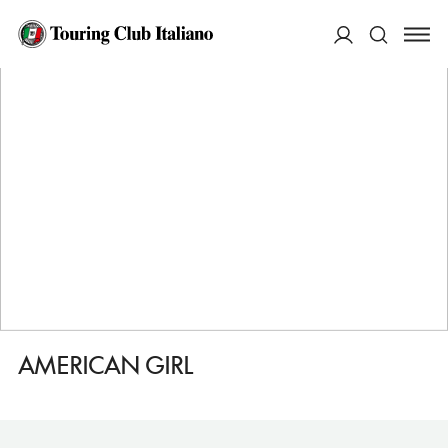
HOME
DESTINAZIONI
MANHATTAN TURTLE BAY
FARE
AMERICAN GIRL
ACCEDI
Cerca
AMERICAN GIRL