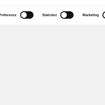
Preferenze
Statistici
Marketing
 ricevere notizie,
e speciali.