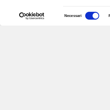
Selezione
Necessari
del
consenso
Iscriviti alle nostre newsletter
per
eventi e aggiornamenti su offert