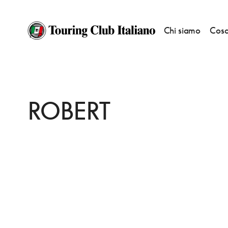
Chi siamo
Cosa
HOME
DESTINAZIONI
MANHATTAN MIDTOWN
MANGIARE
ROBE
ROBERT