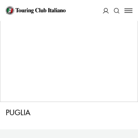
HOME
DESTINAZIONI
MANHATTAN LITTLE ITALY
MANGIARE
PUGLIA
ACCEDI
Cerca
PUGLIA