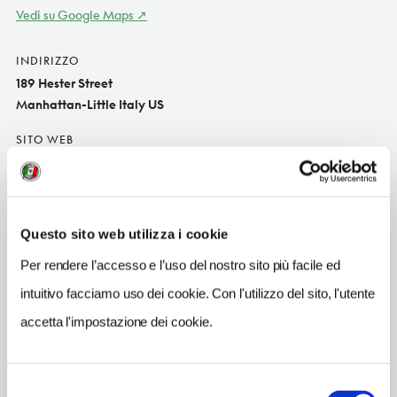
Vedi su Google Maps
INDIRIZZO
189 Hester Street
Manhattan-Little Italy US
SITO WEB
www.pugliaofnyc.com
INDIRIZZO EMAIL
inquiry@pugliaofnyc.com
Questo sito web utilizza i cookie
TELEFONO
Per rendere l’accesso e l’uso del nostro sito più facile ed
2129666006
intuitivo facciamo uso dei cookie. Con l'utilizzo del sito, l'utente
TIPO DI CUCINA
accetta l'impostazione dei cookie.
italian
METRO
Selezione
Canal St (J, Z)