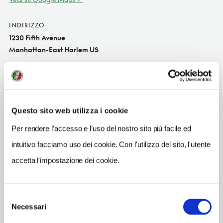
INDIRIZZO
1230 Fifth Avenue
Manhattan-East Harlem US
SITO WEB
www.bht.org
INDIRIZZO EMAIL
Questo sito web utilizza i cookie
info@bht.org
Per rendere l’accesso e l’uso del nostro sito più facile ed
TELEFONO
intuitivo facciamo uso dei cookie. Con l'utilizzo del sito, l'utente
2129882012
accetta l'impostazione dei cookie.
METRO
96 St (4, 6)
Selezione
Necessari
del
consenso