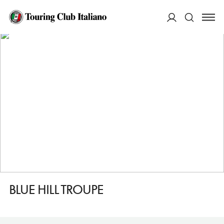
HOME
DESTINAZIONI
MANHATTAN EAST HARLEM
FARE
BLUE HILL TROUPE
ACCEDI
Cerca
BLUE HILL TROUPE